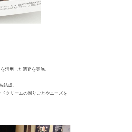
）を活用した調査を実施。
名結成。
ンドクリームの困りごとやニーズを
。