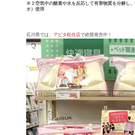
※２空気中の酸素や水を反応して有害物質を分解し、抗
オ）使用
石川県では、
アピタ松任店
で絶賛発売中！