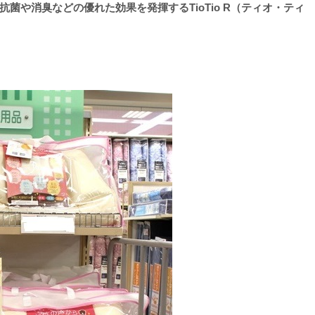
菌や消臭などの優れた効果を発揮するTioTio R（ティオ・ティ